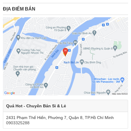
ĐỊA ĐIỂM BÁN
Quá Hot - Chuyên Bán Sỉ & Lẻ
2431 Phạm Thế Hiển, Phường 7, Quận 8, TP.Hồ Chí Minh
0903325288