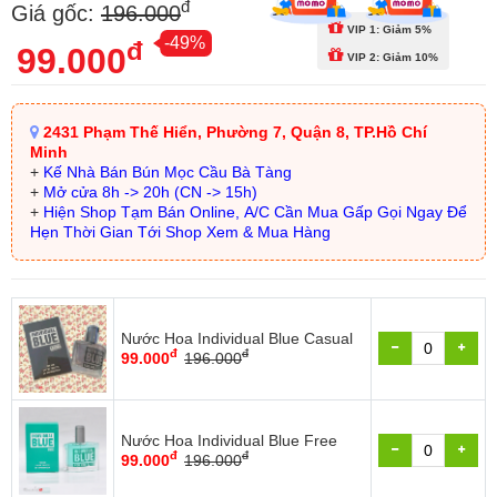
đ
Giá gốc:
196.000
VIP 1: Giảm 5%
-49%
đ
99.000
VIP 2: Giảm 10%
2431 Phạm Thế Hiển, Phường 7, Quận 8, TP.Hồ Chí
Minh
+
Kế Nhà Bán Bún Mọc Cầu Bà Tàng
+
Mở cửa 8h -> 20h (CN -> 15h)
+
Hiện Shop Tạm Bán Online, A/C Cần Mua Gấp Gọi Ngay Để
Hẹn Thời Gian Tới Shop Xem & Mua Hàng
Nước Hoa Individual Blue Casual
đ
đ
99.000
196.000
Nước Hoa Individual Blue Free
đ
đ
99.000
196.000