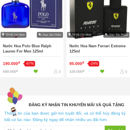
TP.Hồ Chí Minh
Giao Sản Phẩm
TP.Hồ Chí Minh
Giao Sản Phẩm
Nước Hoa Polo Blue Ralph
Nước Hoa Nam Ferrari Extreme
Lauren For Men 125ml
125ml
đ
đ
190.000
95.000
-67%
-24%
đ
đ
580.000
125.000
0
0
ĐĂNG KÝ NHẬN TIN KHUYẾN MÃI VÀ QUÀ TẶNG
Thông tin của bạn được giữ kín tuyệt đối, và có thể hủy đăng ký
bất cứ lúc nào. Đăng ký ngay để nhận nhiều ưu đãi hơn.