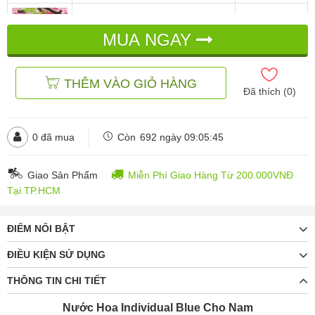
Nước Hoa Individual Blue Pour
Sud
MUA NGAY
đ
đ
99.000
196.000
THÊM VÀO GIỎ HÀNG
Đã thích (
0
)
0
đã mua
Còn
692 ngày 09:05:43
Giao Sản Phẩm
Miễn Phí Giao Hàng Từ 200.000VNĐ
Tại TP.HCM
ĐIỂM NỔI BẬT
ĐIỀU KIỆN SỬ DỤNG
THÔNG TIN CHI TIẾT
Nước Hoa Individual Blue Cho Nam