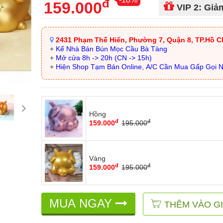
đ
159.000
VIP 2: Gi
2431 Phạm Thế Hiển, Phường 7, Quận 8, TP.Hồ C
+
Kế Nhà Bán Bún Mọc Cầu Bà Tàng
+
Mở cửa 8h -> 20h (CN -> 15h)
+
Hiện Shop Tạm Bán Online, A/C Cần Mua Gấp Gọi 
Hồng
đ
đ
159.000
195.000
Vàng
đ
đ
159.000
195.000
MUA NGAY
THÊM VÀO G