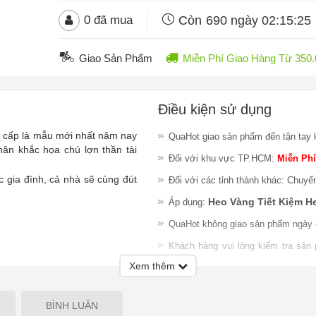
Còn
690 ngày 02:15:22
0
đã mua
Giao Sản Phẩm
Miễn Phí Giao Hàng Từ 35
Điều kiện sử dụng
o cấp là mẫu mới nhất năm nay
QuaHot giao sản phẩm đến tận tay 
ân khắc họa chú lợn thần tài
Đối với khu vực TP.HCM:
Miễn Phí
ác gia đình, cả nhà sẽ cùng đút
Đối với các tỉnh thành khác: Chuyể
Heo Vàng Tiết Kiệm H
Áp dụng:
QuaHot không giao sản phẩm ngày 
Khách hàng vui lòng kiểm tra sản
nhiệm đổi trả sản phẩm sau khi gia
Xem thêm
Lưu ý
:
QuaHot không bảo hành sản
giao hàng hoặc chỉ chấp nhận đổi S
BÌNH LUẬN