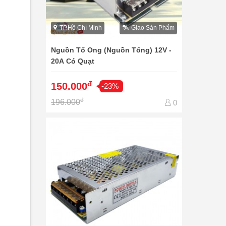
TP.Hồ Chí Minh
Giao Sản Phẩm
Nguồn Tổ Ong (Nguồn Tổng) 12V -
20A Có Quạt
đ
150.000
-23%
đ
196.000
0