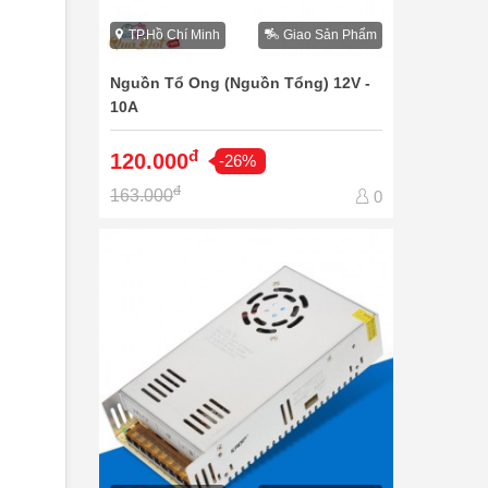
TP.Hồ Chí Minh
Giao Sản Phẩm
Nguồn Tổ Ong (Nguồn Tổng) 12V -
10A
đ
120.000
-26%
đ
163.000
0