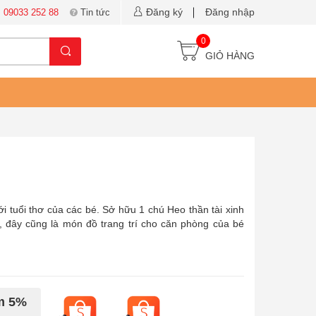
Đăng ký
Đăng nhập
:
09033 252 88
Tin tức
0
GIỎ HÀNG
i tuổi thơ của các bé. Sở hữu 1 chú Heo thần tài xinh
ỏ, đây cũng là món đồ trang trí cho căn phòng của bé
ảm 5%