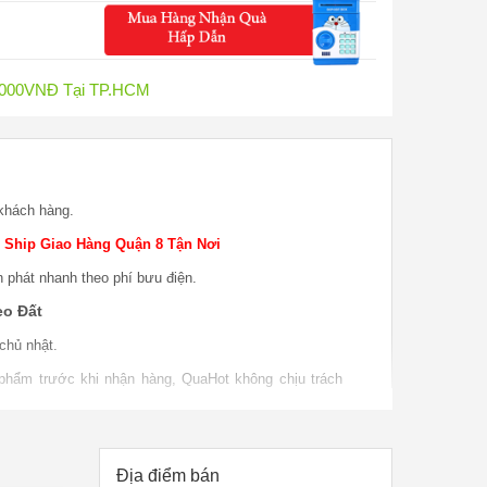
0.000VNĐ Tại TP.HCM
khách hàng.
 Ship Giao Hàng Quận 8 Tận Nơi
n phát nhanh theo phí bưu điện.
eo Đất
chủ nhật.
 phẩm trước khi nhận hàng, QuaHot không chịu trách
o hàng.
 phẩm khi sử dụng, bao test khi giao sản phẩm khi
P nếu do lỗi nhà sản xuất.
Địa điểm bán