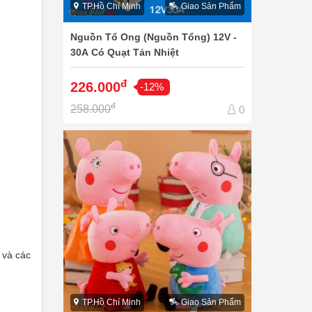
TP.Hồ Chí Minh
Giao Sản Phẩm
Nguồn Tổ Ong (Nguồn Tổng) 12V -
30A Có Quạt Tản Nhiệt
đ
226.000
-12%
đ
258.000
0
 và các
TP.Hồ Chí Minh
Giao Sản Phẩm