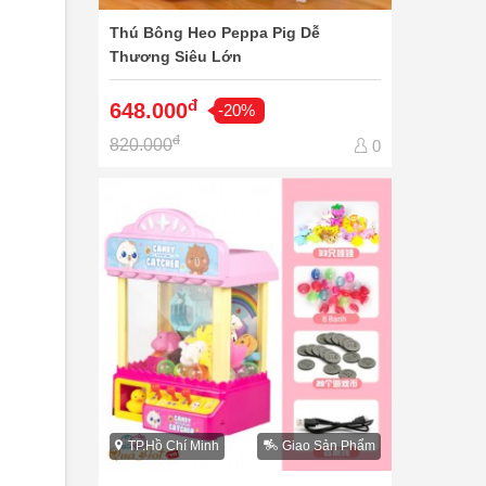
Thú Bông Heo Peppa Pig Dễ
Thương Siêu Lớn
đ
648.000
-20%
đ
820.000
0
TP.Hồ Chí Minh
Giao Sản Phẩm