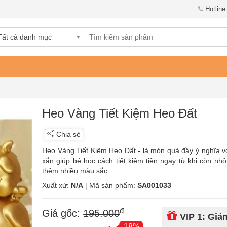
Hotline
Tất cả danh mục
Heo Vàng Tiết Kiệm Heo Đất
Chia sẻ
Heo Vàng Tiết Kiệm Heo Đất - là món quà đầy ý nghĩa vớ
xắn giúp bé học cách tiết kiệm tiền ngay từ khi còn nh
thêm nhiều màu sắc.
Xuất xứ:
N/A
|
Mã sản phẩm:
SA001033
đ
Giá gốc:
195.000
VIP 1: Gi
-18%