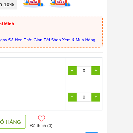
ảm 10%
hí Minh
Ngay Để Hẹn Thời Gian Tới Shop Xem & Mua Hàng
IỎ HÀNG
Đã thích (
0
)