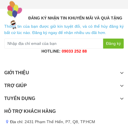
ĐĂNG KÝ NHẬN TIN KHUYẾN MÃI VÀ QUÀ TẶNG
Thông tin của bạn được giữ kín tuyệt đối, và có thể hủy đăng ký
bất cứ lúc nào. Đăng ký ngay để nhận nhiều ưu đãi hơn.
Đăng ký
HOTLINE:
09033 252 88
GIỚI THIỆU
TRỢ GIÚP
TUYỂN DỤNG
HỖ TRỢ KHÁCH HÀNG
Địa chỉ:
2431 Phạm Thế Hiển, P7, Q8, TP.HCM