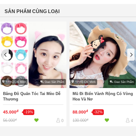
SẢN PHẨM CÙNG LOẠI
TP.Hồ Chí Minh
Giao Sản Phẩm
TP.Hồ Chí Minh
Giao Sản Phẩm
Băng Đô Quấn Tóc Tai Mèo Dễ
Mũ Đi Biển Vành Rộng Có Vòng
Thương
Hoa Và Nơ
đ
đ
45.000
88.000
-19%
-32%
đ
đ
56.000
130.000
0
4