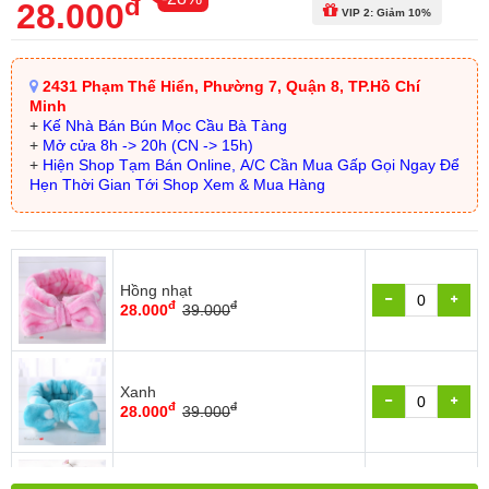
đ
28.000
VIP 2: Giảm 10%
2431 Phạm Thế Hiển, Phường 7, Quận 8, TP.Hồ Chí
Minh
+
Kế Nhà Bán Bún Mọc Cầu Bà Tàng
+
Mở cửa 8h -> 20h (CN -> 15h)
+
Hiện Shop Tạm Bán Online, A/C Cần Mua Gấp Gọi Ngay Để
Hẹn Thời Gian Tới Shop Xem & Mua Hàng
Hồng nhạt
đ
đ
28.000
39.000
Xanh
đ
đ
28.000
39.000