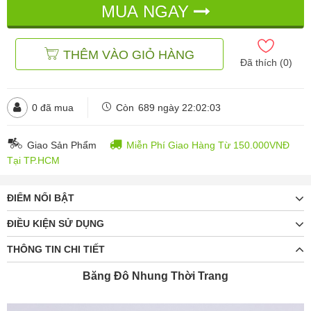
Hồng đậm
MUA NGAY
đ
đ
28.000
39.000
THÊM VÀO GIỎ HÀNG
Đã thích (
0
)
0
đã mua
Còn
689 ngày 22:02:01
Giao Sản Phẩm
Miễn Phí Giao Hàng Từ 150.000VNĐ
Tại TP.HCM
ĐIỂM NỔI BẬT
ĐIỀU KIỆN SỬ DỤNG
THÔNG TIN CHI TIẾT
Băng Đô Nhung Thời Trang