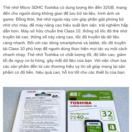
Thẻ nhớ Micro SDHC Toshiba có dung lượng lên đến 32GB, mang
đến cho người dùng không gian để lưu trữ tài liệu, hình ảnh và
game. Đồng thời, thẻ nhớ ngoài này còn góp phần giải phóng bộ
nhớ cho máy, để máy nâng cao hiệu suất làm việc, trải nghiệm hấp
dẫn hơn. Máy sở hữu chuẩn thẻ Class 10, thông số tốc độ thẻ nhớ
truyền tải cao, thông số này càng cao, tốc độ truyền tải dữ liệu
càng nhanh. Đối với các dòng smartphone và tablet, tốc độ truyền
tải Class 10 phù hợp để người dùng thực hiện mọi tác vụ một cách
nhanh nhạy. Thẻ nhớ Toshiba có chất lượng tốt, độ bền cao, giảm
tối đa nguy cơ bị hỏng, gây mất dữ liệu của bạn. Với việc chọn lựa
các sản phẩm đến từ các thương hiệu uy tín sẽ giúp mang lại sản
phẩm có độ bền, hiệu quả cao, hỗ trợ tốt cho các thiết bị của bạn.