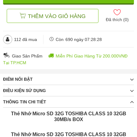
THÊM VÀO GIỎ HÀNG
Đã thích (
0
)
112
đã mua
Còn
690 ngày 07:28:27
Giao Sản Phẩm
Miễn Phí Giao Hàng Từ 200.000VNĐ
Tại TP.HCM
ĐIỂM NỔI BẬT
ĐIỀU KIỆN SỬ DỤNG
THÔNG TIN CHI TIẾT
Thẻ Nhớ Micro SD 32G TOSHIBA CLASS 10 32GB
30MB/s BOX
Thẻ Nhớ Micro SD 32G TOSHIBA CLASS 10 32GB