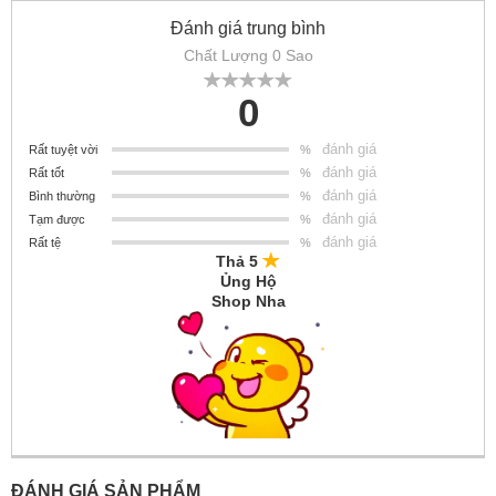
Đánh giá trung bình
Chất Lượng 0 Sao
0
đánh giá
Rất tuyệt vời
%
đánh giá
Rất tốt
%
đánh giá
Bình thường
%
đánh giá
Tạm được
%
đánh giá
Rất tệ
%
Thả 5
Ủng Hộ
Shop Nha
ĐÁNH GIÁ SẢN PHẨM