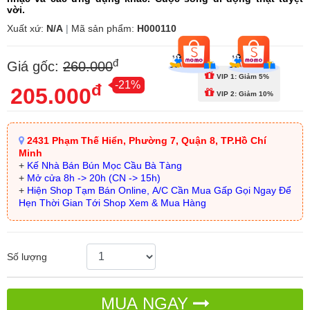
vời.
Xuất xứ:
N/A
|
Mã sản phẩm:
H000110
đ
Giá gốc:
260.000
VIP 1: Giảm 5%
-21%
đ
205.000
VIP 2: Giảm 10%
2431 Phạm Thế Hiển, Phường 7, Quận 8, TP.Hồ Chí
Minh
+
Kế Nhà Bán Bún Mọc Cầu Bà Tàng
+
Mở cửa 8h -> 20h (CN -> 15h)
+
Hiện Shop Tạm Bán Online, A/C Cần Mua Gấp Gọi Ngay Để
Hẹn Thời Gian Tới Shop Xem & Mua Hàng
Số lượng
MUA NGAY