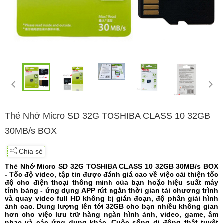
Thẻ Nhớ Micro SD 32G TOSHIBA CLASS 10 32GB
30MB/s BOX
Chia sẻ
Thẻ Nhớ Micro SD 32G TOSHIBA CLASS 10 32GB 30MB/s BOX
- Tốc độ video, tập tin được đánh giá cao về việc cải thiện tốc
độ cho điện thoại thông minh của bạn hoặc hiệu suất máy
tính bảng - ứng dụng APP rút ngắn thời gian tải chương trình
và quay video full HD không bị gián đoạn, độ phân giải hình
ảnh cao. Dung lượng lên tới 32GB cho bạn nhiều không gian
hơn cho việc lưu trữ hàng ngàn hình ảnh, video, game, âm
nhạc và các ứng dụng khác. Cuộc sống di động thật tuyệt