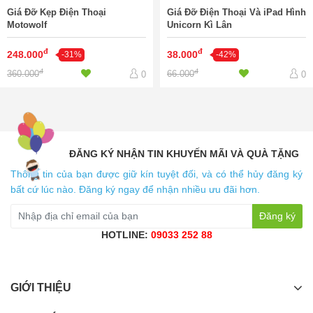
Giá Đỡ Kẹp Điện Thoại
Giá Đỡ Điện Thoại Và iPad Hình
Motowolf
Unicorn Kì Lân
đ
đ
248.000
38.000
-31%
-42%
đ
đ
360.000
66.000
0
0
ĐĂNG KÝ NHẬN TIN KHUYẾN MÃI VÀ QUÀ TẶNG
Thông tin của bạn được giữ kín tuyệt đối, và có thể hủy đăng ký
bất cứ lúc nào. Đăng ký ngay để nhận nhiều ưu đãi hơn.
Đăng ký
HOTLINE:
09033 252 88
GIỚI THIỆU