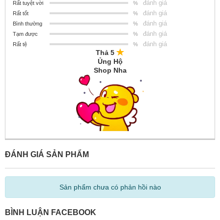
đánh giá
Rất tuyệt vời
%
đánh giá
Rất tốt
%
đánh giá
Bình thường
%
đánh giá
Tạm được
%
đánh giá
Rất tệ
%
Thả 5
Ủng Hộ
Shop Nha
ĐÁNH GIÁ SẢN PHẨM
Sản phẩm chưa có phản hồi nào
BÌNH LUẬN FACEBOOK