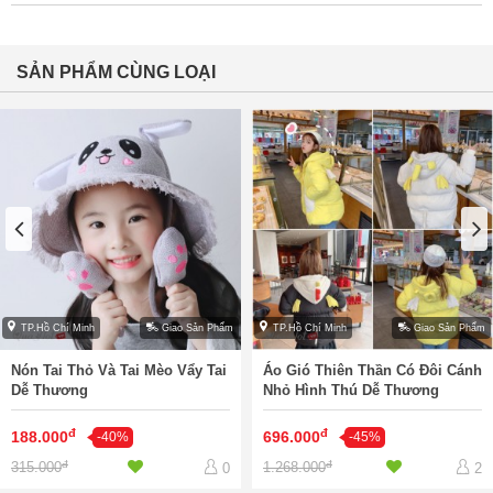
SẢN PHẨM CÙNG LOẠI
TP.Hồ Chí Minh
Giao Sản Phẩm
TP.Hồ Chí Minh
Giao Sản Phẩm
Nón Tai Thỏ Và Tai Mèo Vẩy Tai
Áo Gió Thiên Thần Có Đôi Cánh
Dễ Thương
Nhỏ Hình Thú Dễ Thương
đ
đ
188.000
696.000
-40%
-45%
đ
đ
315.000
1.268.000
0
2