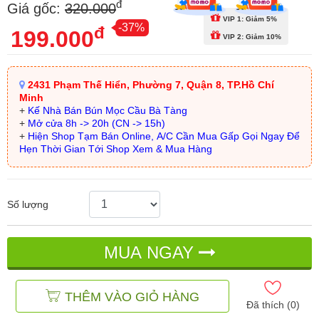
đ
Giá gốc:
320.000
VIP 1: Giảm 5%
-37%
đ
199.000
VIP 2: Giảm 10%
2431 Phạm Thế Hiển, Phường 7, Quận 8, TP.Hồ Chí
Minh
+
Kế Nhà Bán Bún Mọc Cầu Bà Tàng
+
Mở cửa 8h -> 20h (CN -> 15h)
+
Hiện Shop Tạm Bán Online, A/C Cần Mua Gấp Gọi Ngay Để
Hẹn Thời Gian Tới Shop Xem & Mua Hàng
Số lượng
MUA NGAY
THÊM VÀO GIỎ HÀNG
Đã thích (
0
)