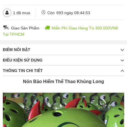
1
đã mua
Còn
693 ngày 08:44:51
Giao Sản Phẩm
Miễn Phí Giao Hàng Từ 300.000VNĐ
Tại TP.HCM
ĐIỂM NỔI BẬT
ĐIỀU KIỆN SỬ DỤNG
THÔNG TIN CHI TIẾT
Nón Bảo Hiểm Thể Thao Khủng Long