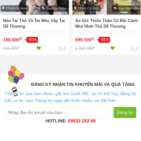
TP.Hồ Chí Minh
Giao Sản Phẩm
TP.Hồ Chí Minh
Giao Sản Phẩm
Nón Tai Thỏ Và Tai Mèo Vẩy Tai
Áo Gió Thiên Thần Có Đôi Cánh
Dễ Thương
Nhỏ Hình Thú Dễ Thương
đ
đ
188.000
696.000
-40%
-45%
đ
đ
315.000
1.268.000
0
2
ĐĂNG KÝ NHẬN TIN KHUYẾN MÃI VÀ QUÀ TẶNG
Thông tin của bạn được giữ kín tuyệt đối, và có thể hủy đăng ký
bất cứ lúc nào. Đăng ký ngay để nhận nhiều ưu đãi hơn.
Đăng ký
HOTLINE:
09033 252 88