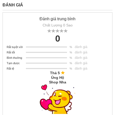
ĐÁNH GIÁ
Đánh giá trung bình
Chất Lượng 0 Sao
0
đánh giá
Rất tuyệt vời
%
đánh giá
Rất tốt
%
đánh giá
Bình thường
%
đánh giá
Tạm được
%
đánh giá
Rất tệ
%
Thả 5
Ủng Hộ
Shop Nha