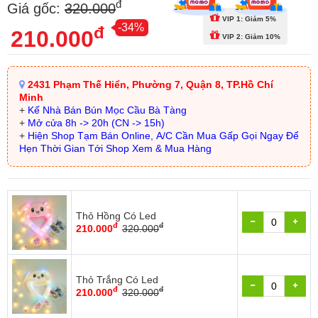
đ
Giá gốc:
320.000
VIP 1: Giảm 5%
-34%
đ
210.000
VIP 2: Giảm 10%
2431 Phạm Thế Hiển, Phường 7, Quận 8, TP.Hồ Chí
Minh
+
Kế Nhà Bán Bún Mọc Cầu Bà Tàng
+
Mở cửa 8h -> 20h (CN -> 15h)
+
Hiện Shop Tạm Bán Online, A/C Cần Mua Gấp Gọi Ngay Để
Hẹn Thời Gian Tới Shop Xem & Mua Hàng
Thỏ Hồng Có Led
đ
đ
210.000
320.000
Thỏ Trắng Có Led
đ
đ
210.000
320.000