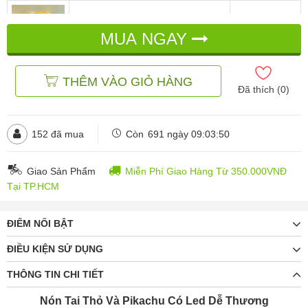
Pikachu Có Led
MUA NGAY
đ
đ
210.000
320.000
THÊM VÀO GIỎ HÀNG
Đã thích (
0
)
152
đã mua
Còn
691 ngày 09:03:48
Giao Sản Phẩm
Miễn Phí Giao Hàng Từ 350.000VNĐ
Tại TP.HCM
ĐIỂM NỔI BẬT
ĐIỀU KIỆN SỬ DỤNG
THÔNG TIN CHI TIẾT
Nón Tai Thỏ Và Pikachu Có Led Dễ Thương